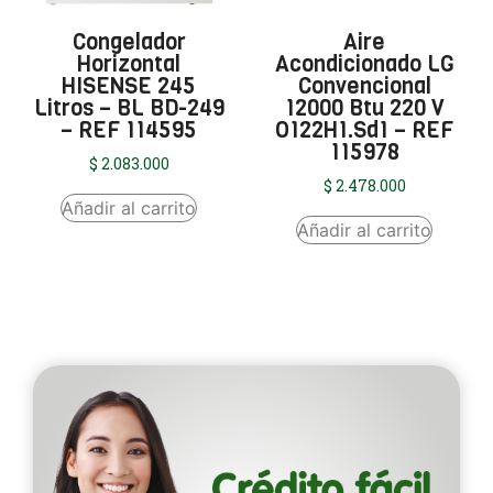
Congelador
Aire
Horizontal
Acondicionado LG
HISENSE 245
Convencional
Litros – BL BD-249
12000 Btu 220 V
– REF 114595
O122H1.Sd1 – REF
115978
$
2.083.000
$
2.478.000
Añadir al carrito
Añadir al carrito