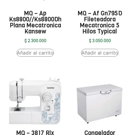
MQ – Ap
MQ – Af Gn795D
Ks8800//Ks8800Dh
Fileteadora
Plana Mecatronica
Mecatronica 5
Kansew
Hilos Typical
$
2.300.000
$
3.050.000
Añadir al carrito
Añadir al carrito
MQ – 3817 Rlx
Congelador