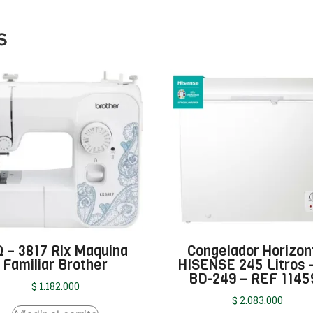
s
 – 3817 Rlx Maquina
Congelador Horizon
Familiar Brother
HISENSE 245 Litros 
BD-249 – REF 1145
$
1.182.000
$
2.083.000