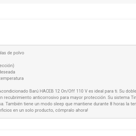
ulas de polvo
ección)
 deseada
 temperatura
Acondicionado Barú HACEB 12 On/Off 110 V es ideal para ti. Su doble f
 un recubrimiento anticorrosivo para mayor protección. Su sistema Ti
casa. También tiene un modo sleep que mantiene durante 8 horas la 
eficios en un solo producto, cómpralo ahora!