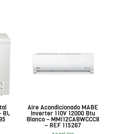
tal
Aire Acondicionado MABE
– BL
Inverter 110V 12000 Btu
95
Blanco – MMI12CABWCCC8
– REF 115267