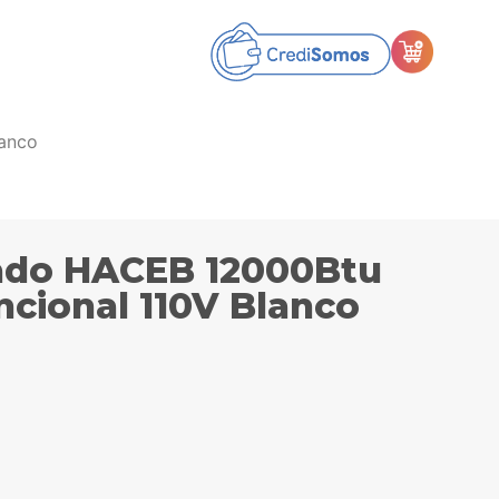
lanco
nado HACEB 12000Btu
ncional 110V Blanco