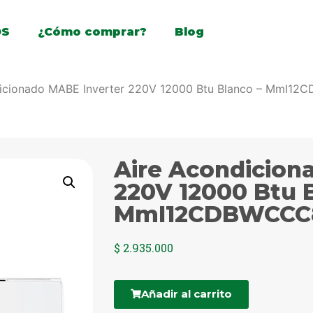
OS
¿Cómo comprar?
Blog
dicionado MABE Inverter 220V 12000 Btu Blanco – MmI1
Aire Acondicion
220V 12000 Btu 
MmI12CDBWCCC8 
$
2.935.000
Añadir al carrito