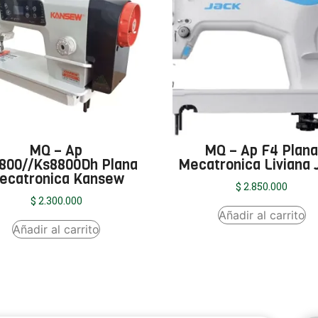
MQ – Ap
MQ – Ap F4 Plan
800//Ks8800Dh Plana
Mecatronica Liviana 
ecatronica Kansew
$
2.850.000
$
2.300.000
Añadir al carrito
Añadir al carrito