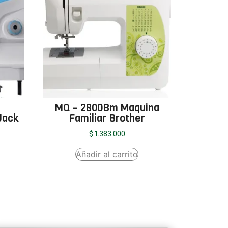
a
MQ – 2800Bm Maquina
Jack
Familiar Brother
$
1.383.000
Añadir al carrito