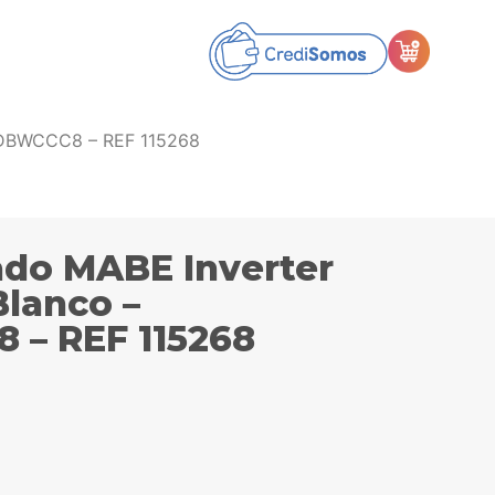
2CDBWCCC8 – REF 115268
ado MABE Inverter
Blanco –
– REF 115268