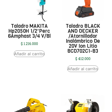
Taladro MAKITA
Taladro BLACK
Hp2050H 1/2″Perc
AND DECKER
6Amphast 3/4 V/Bl
/Atornillador
Inalámbrico De
$
1.216.000
20V Ion Litio
BCD702C1-B3
Añadir al carrito
$
412.000
Añadir al carrito