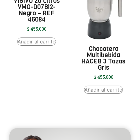
VISIVO 20 Litros
VMO-D07Bl2-
Negro – REF
46084
$
455.000
Añadir al carrito
Chocotera
Multibebida
HACEB 3 Tazas
Gris
$
455.000
Añadir al carrito