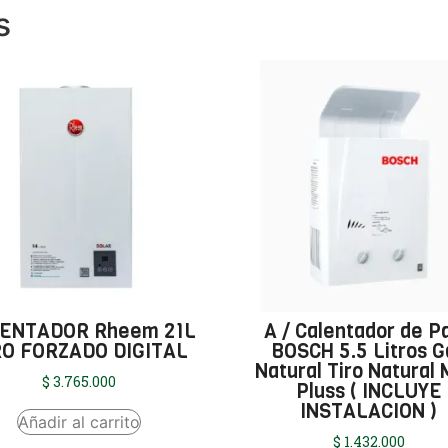
s
ENTADOR Rheem 21L
A / Calentador de P
RO FORZADO DIGITAL
BOSCH 5.5 Litros G
Natural Tiro Natural 
$
3.765.000
Pluss ( INCLUYE
INSTALACION )
Añadir al carrito
$
1.432.000