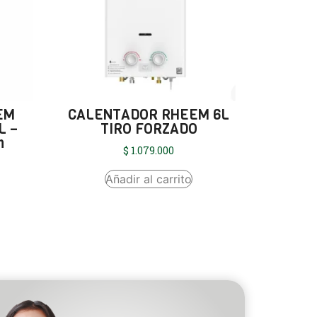
EM
CALENTADOR RHEEM 6L
L –
TIRO FORZADO
n
$
1.079.000
Añadir al carrito