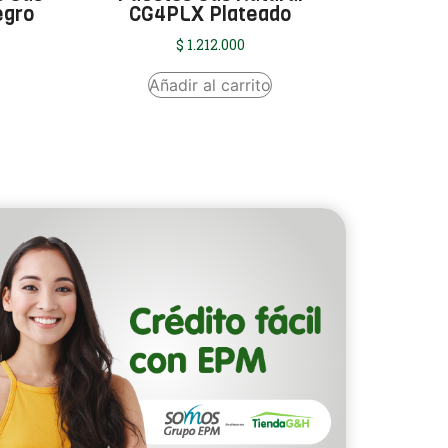
egro
CG4PLX Plateado
$
1.212.000
Añadir al carrito