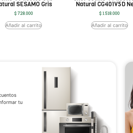
atural SESAMO Gris
Natural CG401V5D N
$
728.000
$
1.518.000
Añadir al carrito
Añadir al carrito
cuentos
nformar tu