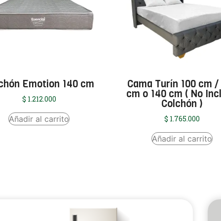
chón Emotion 140 cm
Cama Turín 100 cm /
cm o 140 cm ( No Inc
$
1.212.000
Colchón )
Añadir al carrito
$
1.765.000
Añadir al carrito