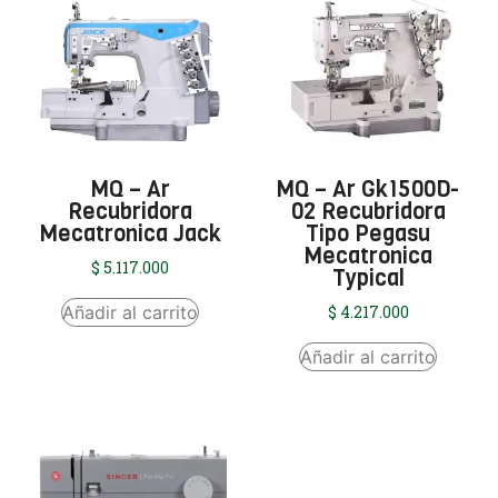
MQ – Ar
MQ – Ar Gk1500D-
Recubridora
02 Recubridora
Mecatronica Jack
Tipo Pegasu
Mecatronica
$
5.117.000
Typical
Añadir al carrito
$
4.217.000
Añadir al carrito