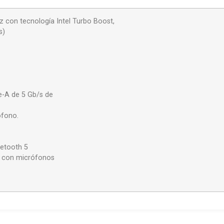
z con tecnología Intel Turbo Boost,
s)
e-A de 5 Gb/s de
ófono.
uetooth 5
D con micrófonos