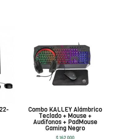
22-
Combo KALLEY Alámbrico
Teclado + Mouse +
Audífonos + PadMouse
Gaming Negro
$
162.000