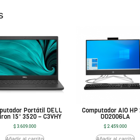
s
utador Portátil DELL
Computador AIO HP 
iron 15″ 3520 – C3VHY
DD2006LA
$
3.609.000
$
2.459.000
Añadir al carrito
Añadir al carrito