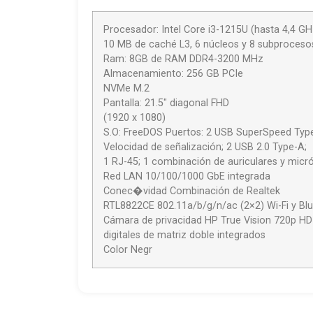
Procesador: Intel Core i3-1215U (hasta 4,4 GH
10 MB de caché L3, 6 núcleos y 8 subproceso
Ram: 8GB de RAM DDR4-3200 MHz
Almacenamiento: 256 GB PCIe
NVMe M.2
Pantalla: 21.5″ diagonal FHD
(1920 x 1080)
S.O: FreeDOS Puertos: 2 USB SuperSpeed Typ
Velocidad de señalización; 2 USB 2.0 Type-A;
1 RJ-45; 1 combinación de auriculares y micr
Red LAN 10/100/1000 GbE integrada
Conec�vidad Combinación de Realtek
RTL8822CE 802.11a/b/g/n/ac (2×2) Wi-Fi y Bl
Cámara de privacidad HP True Vision 720p H
digitales de matriz doble integrados
Color Negr