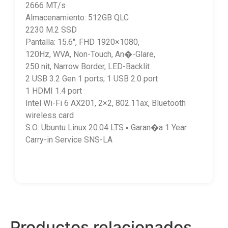
2666 MT/s
Almacenamiento: 512GB QLC
2230 M.2 SSD
Pantalla: 15.6″, FHD 1920×1080,
120Hz, WVA, Non-Touch, An�-Glare,
250 nit, Narrow Border, LED-Backlit
2 USB 3.2 Gen 1 ports; 1 USB 2.0 port
1 HDMI 1.4 port
Intel Wi-Fi 6 AX201, 2×2, 802.11ax, Bluetooth
wireless card
S.O: Ubuntu Linux 20.04 LTS ▪ Garan�a 1 Year
Carry-in Service SNS-LA
Productos relacionados