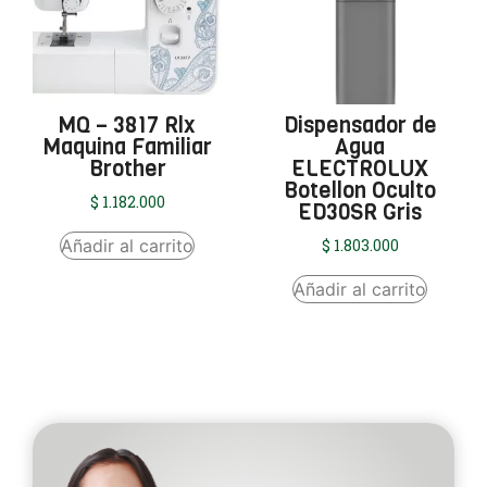
MQ – 3817 Rlx
Dispensador de
Maquina Familiar
Agua
Brother
ELECTROLUX
Botellon Oculto
$
1.182.000
ED30SR Gris
Añadir al carrito
$
1.803.000
Añadir al carrito