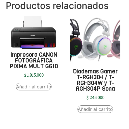
Productos relacionados
Impresora CANON
FOTOGRÁFICA
PIXMA MULT G610
Diademas Gamer
$
1.815.000
T-RGH304 / T-
RGH304W y T-
Añadir al carrito
RGH304P Sona
$
245.000
Añadir al carrito