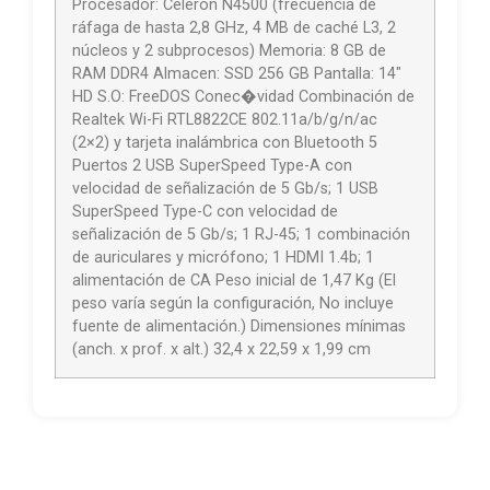
Procesador: Celeron N4500 (frecuencia de
ráfaga de hasta 2,8 GHz, 4 MB de caché L3, 2
núcleos y 2 subprocesos) Memoria: 8 GB de
RAM DDR4 Almacen: SSD 256 GB Pantalla: 14″
HD S.O: FreeDOS Conec�vidad Combinación de
Realtek Wi-Fi RTL8822CE 802.11a/b/g/n/ac
(2×2) y tarjeta inalámbrica con Bluetooth 5
Puertos 2 USB SuperSpeed Type-A con
velocidad de señalización de 5 Gb/s; 1 USB
SuperSpeed Type-C con velocidad de
señalización de 5 Gb/s; 1 RJ-45; 1 combinación
de auriculares y micrófono; 1 HDMI 1.4b; 1
alimentación de CA Peso inicial de 1,47 Kg (El
peso varía según la configuración, No incluye
fuente de alimentación.) Dimensiones mínimas
(anch. x prof. x alt.) 32,4 x 22,59 x 1,99 cm