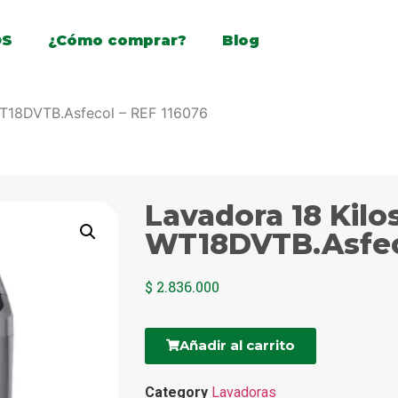
OS
¿Cómo comprar?
Blog
WT18DVTB.Asfecol – REF 116076
Lavadora 18 Kilo
WT18DVTB.Asfeco
$
2.836.000
Añadir al carrito
Category
Lavadoras