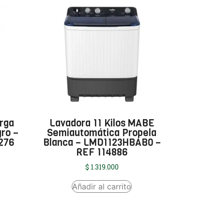
arga
Lavadora 11 Kilos MABE
gro –
Semiautomática Propela
276
Blanca – LMD1123HBAB0 –
REF 114886
$
1.319.000
Añadir al carrito