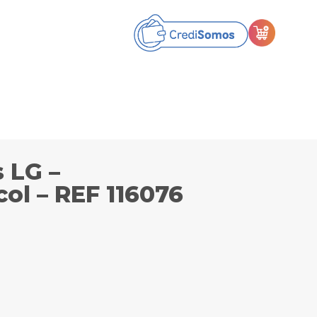
s LG –
l – REF 116076