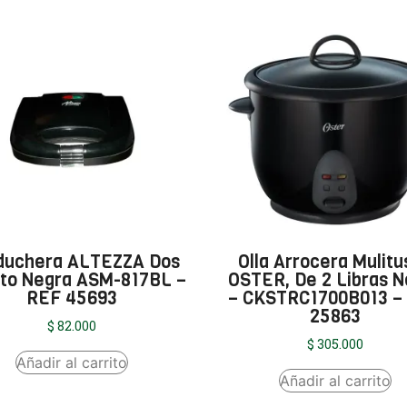
duchera ALTEZZA Dos
Olla Arrocera Mulitu
to Negra ASM-817BL –
OSTER, De 2 Libras N
REF 45693
– CKSTRC1700B013 –
25863
$
82.000
$
305.000
Añadir al carrito
Añadir al carrito