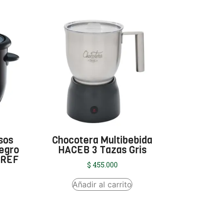
sos
Chocotera Multibebida
egro
HACEB 3 Tazas Gris
 REF
$
455.000
Añadir al carrito