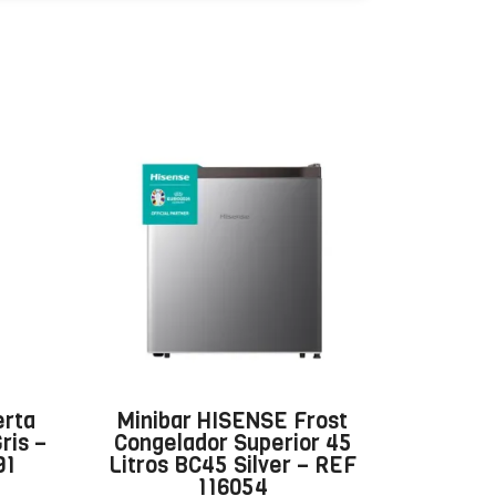
erta
Minibar HISENSE Frost
ris –
Congelador Superior 45
91
Litros BC45 Silver – REF
116054