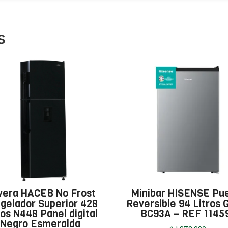
s
vera HACEB No Frost
Minibar HISENSE Pu
gelador Superior 428
Reversible 94 Litros G
ros N448 Panel digital
BC93A – REF 1145
Negro Esmeralda