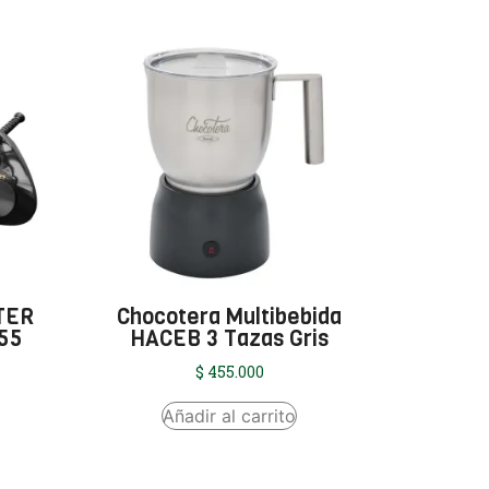
TER
Chocotera Multibebida
055
HACEB 3 Tazas Gris
$
455.000
Añadir al carrito