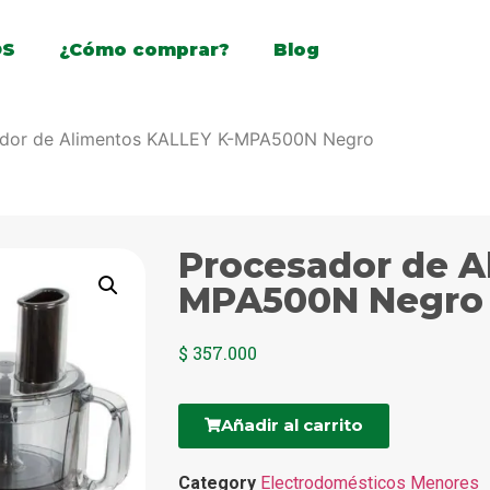
OS
¿Cómo comprar?
Blog
ador de Alimentos KALLEY K-MPA500N Negro
Procesador de A
MPA500N Negro
$
357.000
Añadir al carrito
Category
Electrodomésticos Menores