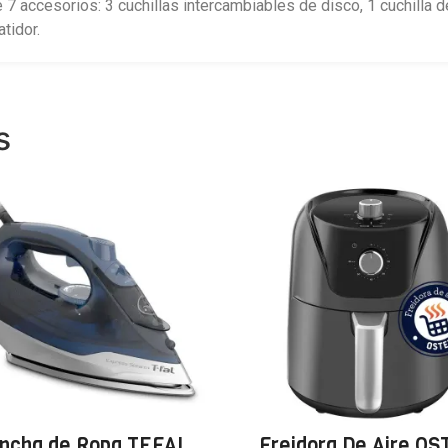
7 accesorios: 3 cuchillas intercambiables de disco, 1 cuchilla de
tidor.
s
ancha de Ropa TEFAL
Freidora De Aire O