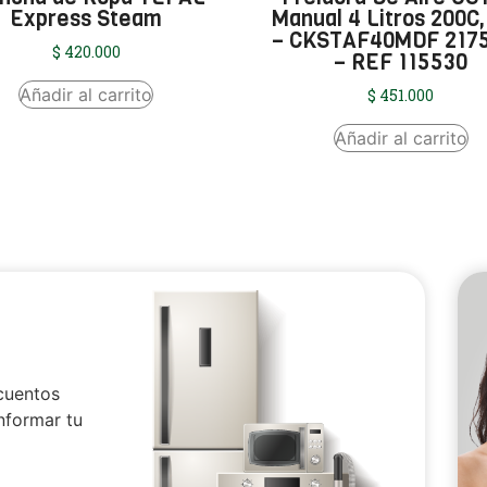
Express Steam
Manual 4 Litros 200C,
– CKSTAF40MDF 217
$
420.000
– REF 115530
Añadir al carrito
$
451.000
Añadir al carrito
cuentos
nformar tu