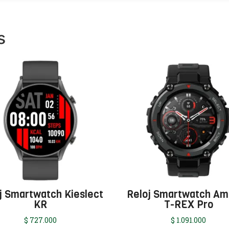
s
j Smartwatch Kieslect
Reloj Smartwatch Am
KR
T-REX Pro
$
727.000
$
1.091.000