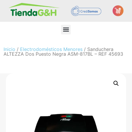
Inicio
/
Electrodomésticos Menores
/ Sanduchera
ALTEZZA Dos Puesto Negra ASM-817BL – REF 45693