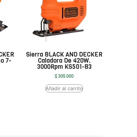
ECKER
Sierra BLACK AND DECKER
o 7-
Caladora De 420W.
3000Rpm KS501-B3
$
305.000
Añadir al carrito