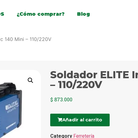
OS
¿Cómo comprar?
Blog
rc 140 Mini – 110/220V
Soldador ELITE I
– 110/220V
$
873.000
Añadir al carrito
Category
Ferretería