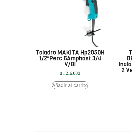
Taladro MAKITA Hp2050H
T
1/2″Perc 6Amphast 3/4
D
V/Bl
Inal
2 V
$
1.216.000
Añadir al carrito