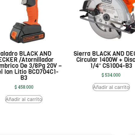
aladro BLACK AND
Sierra BLACK AND D
ECKER /Atornillador
Circular 1400W + Disc
ámbrico De 3/8Pg 20V –
1/4″ CS1004-B3
el Ion Litio BCD704C1-
$
534.000
B3
Añadir al carrito
$
458.000
Añadir al carrito