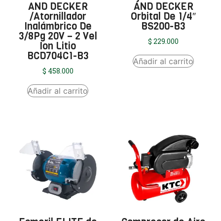
AND DECKER
AND DECKER
/Atornillador
Orbital De 1/4″
Inalámbrico De
BS200-B3
3/8Pg 20V – 2 Vel
$
229.000
Ion Litio
BCD704C1-B3
Añadir al carrito
$
458.000
Añadir al carrito