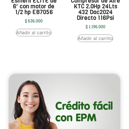
Esmeril ELITE de
Compresor de Aire
6″ con motor de
KTC 2.0Hp 24Lts
1/2 hp EB7056
432 Dac2024
Directo 116Psi
$
636.000
$
1.196.000
Añadir al carrito
Añadir al carrito