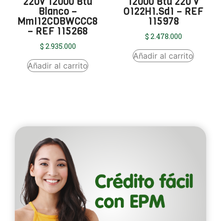
220V 12000 Btu
12000 Btu 220 V
Blanco –
O122H1.Sd1 – REF
MmI12CDBWCCC8
115978
– REF 115268
$
2.478.000
$
2.935.000
Añadir al carrito
Añadir al carrito