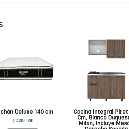
s
lchón Deluxe 140 cm
Cocina Integral Piret
Cm, Blanco Duques
$
2.206.000
Milan, Incluye Mes