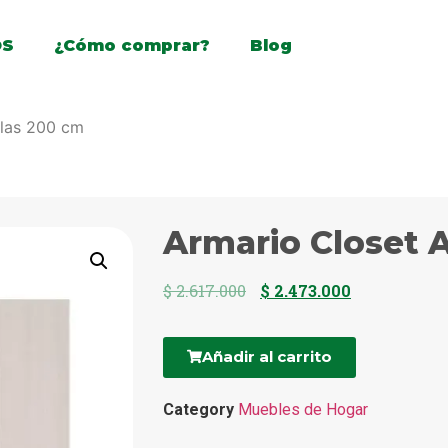
OS
¿Cómo comprar?
Blog
tlas 200 cm
Armario Closet 
$
2.617.000
$
2.473.000
Añadir al carrito
Category
Muebles de Hogar