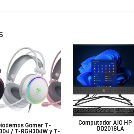
s
Computador AIO HP 
iademas Gamer T-
DD2016LA
304 / T-RGH304W y T-