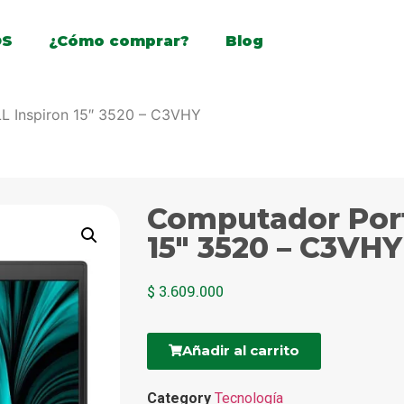
OS
¿Cómo comprar?
Blog
L Inspiron 15″ 3520 – C3VHY
Computador Port
15″ 3520 – C3VHY
$
3.609.000
Añadir al carrito
Category
Tecnología