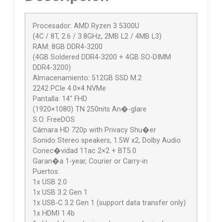
Procesador: AMD Ryzen 3 5300U
(4C / 8T, 2.6 / 3.8GHz, 2MB L2 / 4MB L3)
RAM: 8GB DDR4-3200
(4GB Soldered DDR4-3200 + 4GB SO-DIMM
DDR4-3200)
Almacenamiento: 512GB SSD M.2
2242 PCIe 4.0×4 NVMe
Pantalla: 14″ FHD
(1920×1080) TN 250nits An�-glare
S.O: FreeDOS
Cámara HD 720p with Privacy Shu�er
Sonido Stereo speakers, 1.5W x2, Dolby Audio
Conec�vidad 11ac 2×2 + BT5.0
Garan�a 1-year, Courier or Carry-in
Puertos:
1x USB 2.0
1x USB 3.2 Gen 1
1x USB-C 3.2 Gen 1 (support data transfer only)
1x HDMI 1.4b