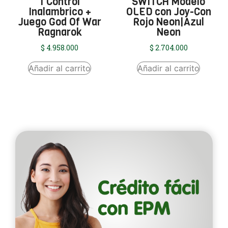
1 Control
SWITCH Modelo
Inalambrico +
OLED con Joy-Con
Juego God Of War
Rojo Neon|Azul
Ragnarok
Neon
$
4.958.000
$
2.704.000
Añadir al carrito
Añadir al carrito