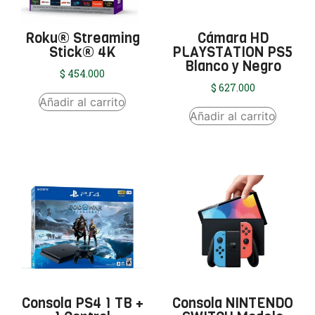
Roku® Streaming
Cámara HD
Stick® 4K
PLAYSTATION PS5
Blanco y Negro
$
454.000
$
627.000
Añadir al carrito
Añadir al carrito
Consola PS4 1 TB +
Consola NINTENDO