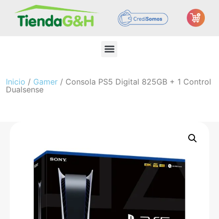
Inicio
/
Gamer
/ Consola PS5 Digital 825GB + 1 Control
Dualsense