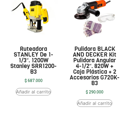
Ruteadora
Pulidora BLACK
STANLEY De 1-
AND DECKER Kit
1/3″. 1200W
Pulidora Angular
Stanley SRR1200-
4-1/2″. 820W +
B3
Caja Plástica + 2
Accesorios G720K-
$
687.000
B3
Añadir al carrito
$
290.000
Añadir al carrito