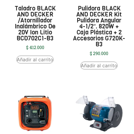
Taladro BLACK
Pulidora BLACK
AND DECKER
AND DECKER Kit
/Atornillador
Pulidora Angular
Inalámbrico De
4-1/2″. 820W +
20V Ion Litio
Caja Plástica + 2
BCD702C1-B3
Accesorios G720K-
B3
$
412.000
$
290.000
Añadir al carrito
Añadir al carrito