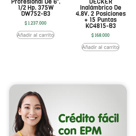
Profesional De 6″.
DECKER
1/2 Hp. 375W
Inalámbrico De
DW752-B3
4.8V. 2 Posiciones
+ 15 Puntas
$
1.237.000
KC4815-B3
Añadir al carrito
$
168.000
Añadir al carrito