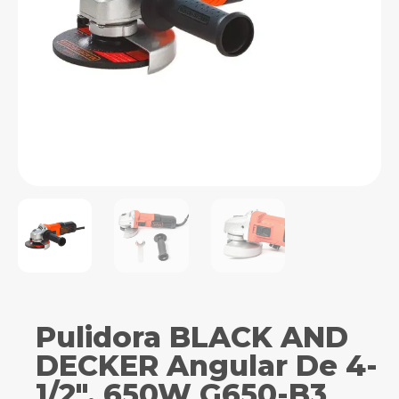
Pulidora BLACK AND
DECKER Angular De 4-
1/2″. 650W G650-B3