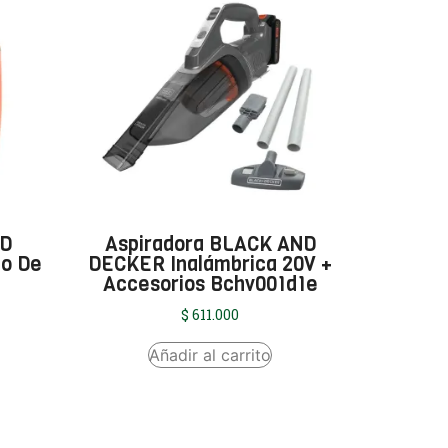
ND
Aspiradora BLACK AND
to De
DECKER Inalámbrica 20V +
Accesorios Bchv001d1e
$
611.000
Añadir al carrito