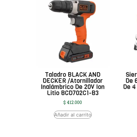
Taladro BLACK AND
Sie
DECKER /Atornillador
De 
Inalámbrico De 20V Ion
De 4
Litio BCD702C1-B3
$
412.000
Añadir al carrito