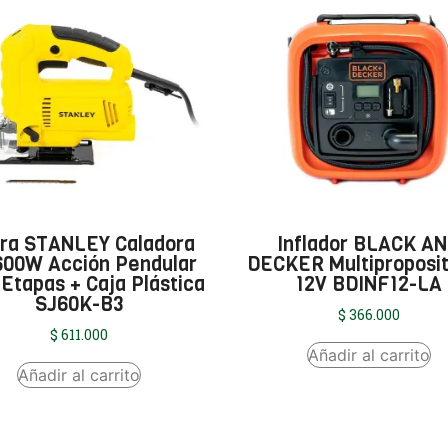
rra STANLEY Caladora
Inflador BLACK A
600W Acción Pendular
DECKER Multiproposi
 Etapas + Caja Plástica
12V BDINF12-LA
SJ60K-B3
$
366.000
$
611.000
Añadir al carrito
Añadir al carrito