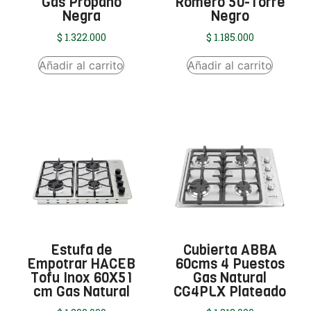
Gas Propano
Romero 50-Torre
Negra
Negro
$
1.322.000
$
1.185.000
Añadir al carrito
Añadir al carrito
Estufa de
Cubierta ABBA
Empotrar HACEB
60cms 4 Puestos
Tofu Inox 60X51
Gas Natural
cm Gas Natural
CG4PLX Plateado