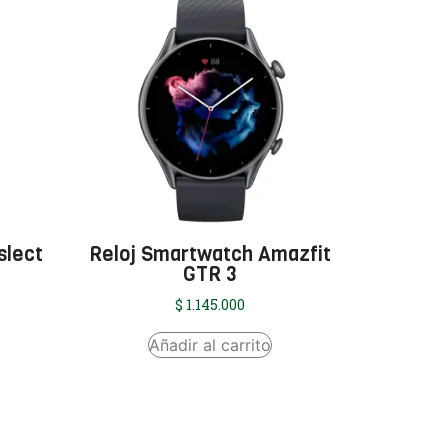
slect
Reloj Smartwatch Amazfit
GTR 3
$
1.145.000
Añadir al carrito