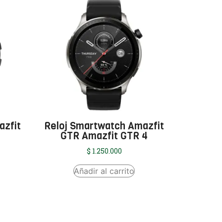
azfit
Reloj Smartwatch Amazfit
GTR Amazfit GTR 4
$
1.250.000
Añadir al carrito