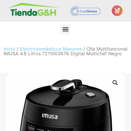
Inicio
/
Electrodomésticos Menores
/ Olla Multifuncional
IMUSA 4.8 Litros 7211003876 Digital Multichef Negro