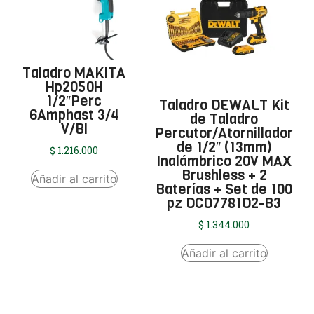
Taladro MAKITA
Hp2050H
1/2″Perc
Taladro DEWALT Kit
6Amphast 3/4
de Taladro
V/Bl
Percutor/Atornillador
de 1/2″ (13mm)
$
1.216.000
Inalámbrico 20V MAX
Brushless + 2
Añadir al carrito
Baterías + Set de 100
pz DCD7781D2-B3
$
1.344.000
Añadir al carrito