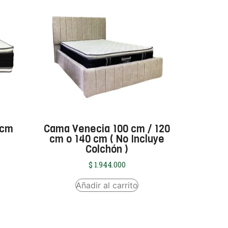
 cm
Cama Venecia 100 cm / 120
cm o 140 cm ( No Incluye
Colchón )
$
1.944.000
Añadir al carrito