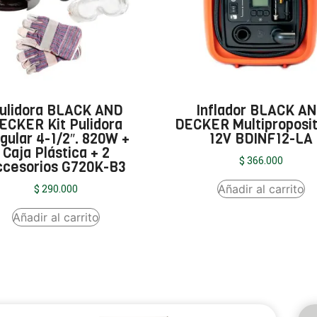
ulidora BLACK AND
Inflador BLACK A
ECKER Kit Pulidora
DECKER Multiproposi
gular 4-1/2″. 820W +
12V BDINF12-LA
Caja Plástica + 2
$
366.000
ccesorios G720K-B3
Añadir al carrito
$
290.000
Añadir al carrito