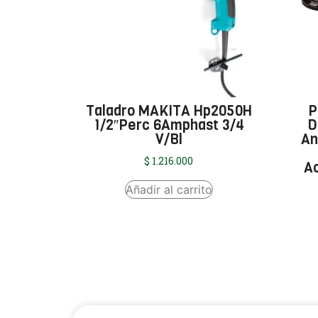
Taladro MAKITA Hp2050H
P
1/2″Perc 6Amphast 3/4
D
V/Bl
An
$
1.216.000
A
Añadir al carrito