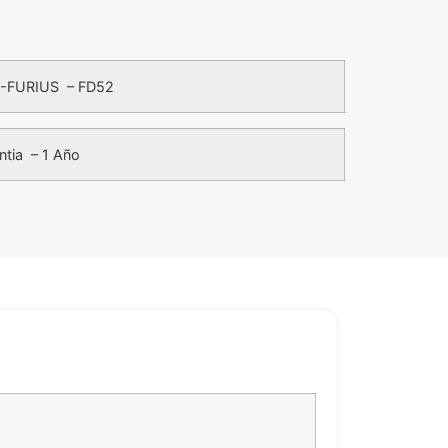
-FURIUS – FD52
ntia – 1 Año