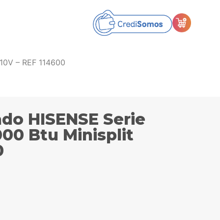
110V – REF 114600
ado HISENSE Serie
000 Btu Minisplit
0