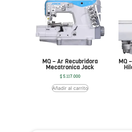
MQ – Ar Recubridora
MQ –
Mecatronica Jack
Hi
$
5.117.000
Añadir al carrito