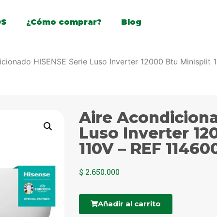
OS
¿Cómo comprar?
Blog
icionado HISENSE Serie Luso Inverter 12000 Btu Minisplit 
Aire Acondicion
Luso Inverter 12
110V – REF 11460
$
2.650.000
Añadir al carrito