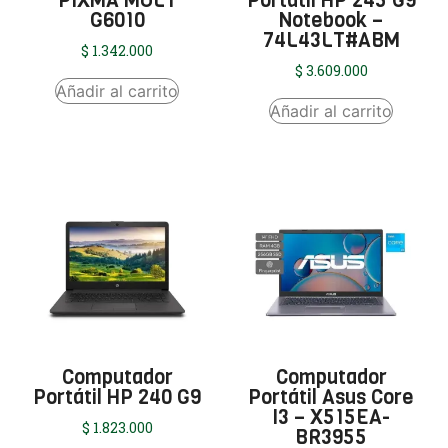
PIXMA MULT
Portátil HP 245 G9
G6010
Notebook –
74L43LT#ABM
$
1.342.000
$
3.609.000
Añadir al carrito
Añadir al carrito
Computador
Computador
Portátil HP 240 G9
Portátil Asus Core
I3 – X515EA-
$
1.823.000
BR3955