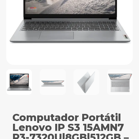
Computador Portátil
Lenovo IP S3 15AMN7
R3-7320U|8GB|512GB –