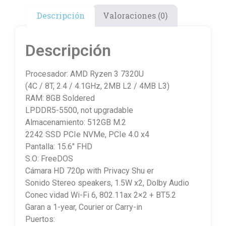
Descripción
Valoraciones (0)
Descripción
Procesador: AMD Ryzen 3 7320U
(4C / 8T, 2.4 / 4.1GHz, 2MB L2 / 4MB L3)
RAM: 8GB Soldered
LPDDR5-5500, not upgradable
Almacenamiento: 512GB M.2
2242 SSD PCIe NVMe, PCIe 4.0 x4
Pantalla: 15.6″ FHD
S.O: FreeDOS
Cámara HD 720p with Privacy Shu er
Sonido Stereo speakers, 1.5W x2, Dolby Audio
Conec vidad Wi-Fi 6, 802.11ax 2×2 + BT5.2
Garan a 1-year, Courier or Carry-in
Puertos: