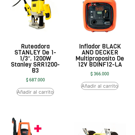
Ruteadora
Inflador BLACK
STANLEY De 1-
AND DECKER
1/3″. 1200W
Multiproposito De
Stanley SRR1200-
12V BDINF12-LA
B3
$
366.000
$
687.000
Añadir al carrito
Añadir al carrito