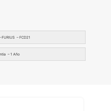
-FURIUS – FCD21
ntia – 1 Año