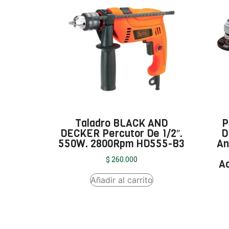
Taladro BLACK AND
P
DECKER Percutor De 1/2″.
D
550W. 2800Rpm HD555-B3
An
$
260.000
A
Añadir al carrito