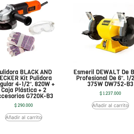
ulidora BLACK AND
Esmeril DEWALT De 
ECKER Kit Pulidora
Profesional De 6″. 1/
gular 4-1/2″. 820W +
375W DW752-B3
Caja Plástica + 2
$
1.237.000
ccesorios G720K-B3
Añadir al carrito
$
290.000
Añadir al carrito