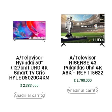
A/Televisor
A/Televisor
Hyundai 50″
HISENSE 43
(127cm) UHD 4K
Pulgadas Uhd 4K
Smart Tv Gris
A6K – REF 115622
HYLED5020G4KM
$
1.790.000
$
2.383.000
Añadir al carrito
Añadir al carrito