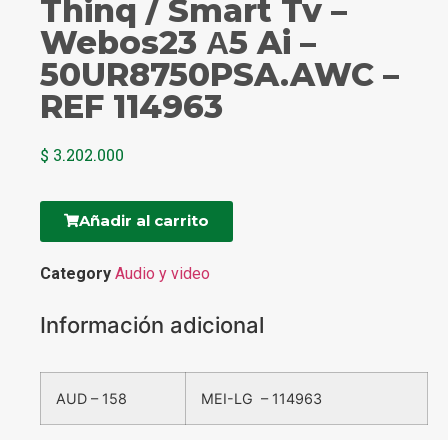
Thinq / Smart Tv –
Webos23 Α5 Ai –
50UR8750PSA.AWC –
REF 114963
$
3.202.000
Añadir al carrito
Category
Audio y video
Información adicional
AUD – 158
MEI-LG – 114963