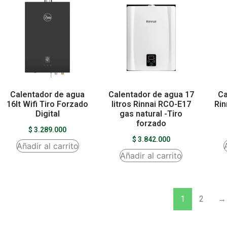
Calentador de agua
Calentador de agua 17
Ca
16lt Wifi Tiro Forzado
litros Rinnai RCO-E17
Rin
Digital
gas natural -Tiro
forzado
$
3.289.000
$
3.842.000
Añadir al carrito
Añadir al carrito
1
2
→