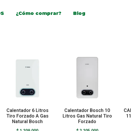
OS
¿Cómo comprar?
Blog
Calentador 6 Litros
Calentador Bosch 10
CA
Tiro Forzado A Gas
Litros Gas Natural Tiro
1
Natural Bosch
Forzado
$
1.209.000
$
2.205.000