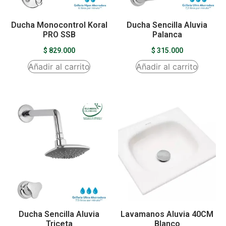
Ducha Monocontrol Koral
Ducha Sencilla Aluvia
PRO SSB
Palanca
$
829.000
$
315.000
Añadir al carrito
Añadir al carrito
Ducha Sencilla Aluvia
Lavamanos Aluvia 40CM
Triceta
Blanco